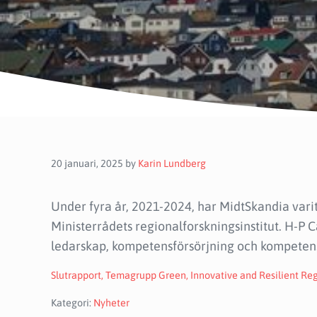
20 januari, 2025
by
Karin Lundberg
Under fyra år, 2021-2024, har MidtSkandia vari
Ministerrådets regionalforskningsinstitut. H-P C
ledarskap, kompetensförsörjning och kompetensmo
Slutrapport, Temagrupp Green, Innovative and Resilient Re
Kategori:
Nyheter