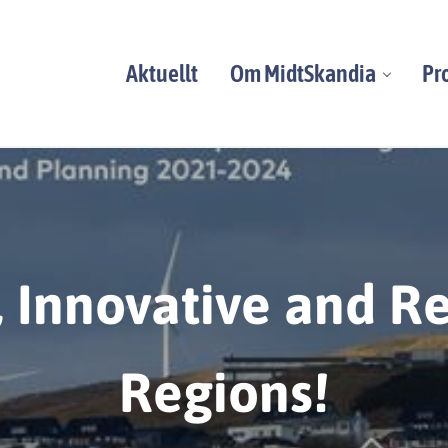
Aktuellt
Om MidtSkandia
Pr
veckling, från Atlanten till Kvarken.
 Innovative and Re
Regions!