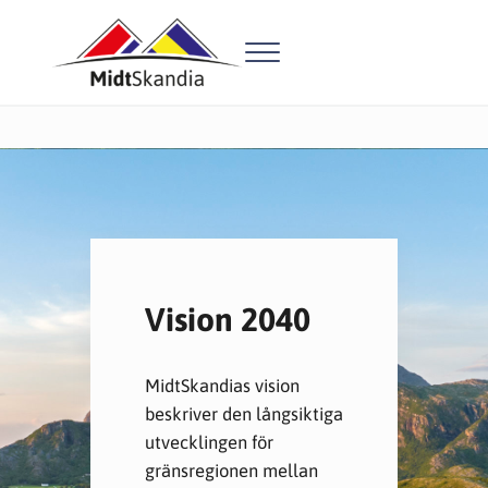
Hoppa till huvudinnehåll
Skip to header right navigation
Skip to site footer
Menu
MidtSkandia
MidtSkandia undanröjer gränshinder och skapar utveckling, från A
Vision 2040
MidtSkandias vision
beskriver den långsiktiga
utvecklingen för
gränsregionen mellan