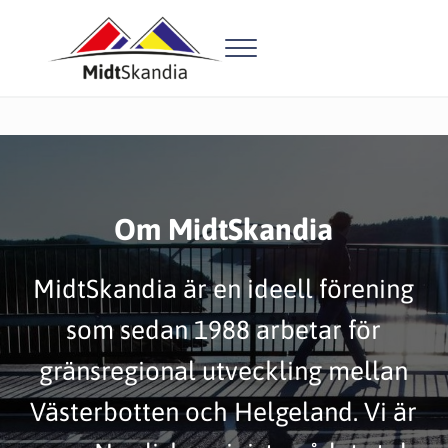
Hoppa till huvudinnehåll
Skip to header right navigation
Skip to site footer
Menu
MidtSkandia
MidtSkandia undanröjer gränshinder och skapar utveckling, från A
Om MidtSkandia
MidtSkandia är en ideell förening
som sedan 1988 arbetar för
gränsregional utveckling mellan
Västerbotten och Helgeland. Vi är