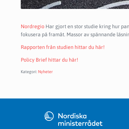
Nordregio
Har gjort en stor studie kring hur 
fokusera på framåt. Massor av spännande läsnin
Rapporten från studien hittar du här!
Policy Brief hittar du här!
Kategori:
Nyheter