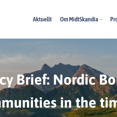
Aktuellt
Om MidtSkandia
Pr
veckling, från Atlanten till Kvarken.
cy Brief: Nordic B
unities in the ti