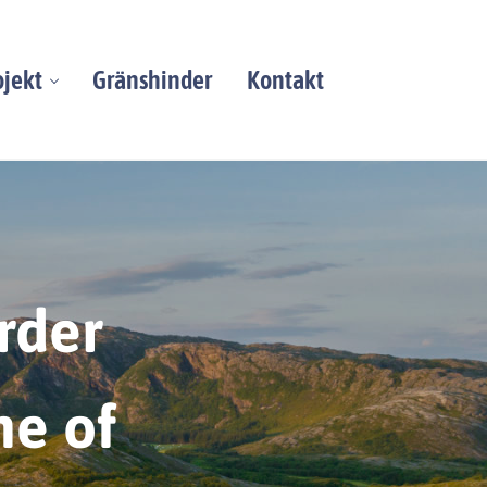
ojekt
Gränshinder
Kontakt
order
me of