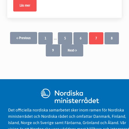
Läs mer
Presentationer från MidtSkandias höstmöte
Interimistiska sidor utelämnas
…
Previous
1
5
6
7
8
Sida
Sida
Sida
Sida
Sida
9
Next
Sida
Det officiella nordiska samarbetet sker inom ramen för Nordiska
ministerrådet och Nordiska rådet och omfattar Danmark, Finland,
Island, Norge och Sverige samt Färöarna, Grönland och Åland. Vår