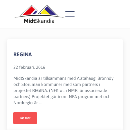
Hoppa till huvudinnehåll
Skip to header right navigation
Skip to site footer
Menu
MidtSkandia
MidtSkandia undanröjer gränshinder och skapar utveckling, från A
REGINA
22 februari, 2016
MidtSkandia är tillsammans med Alstahaug, Brönnöy
och Storuman kommuner med som partners i
projektet REGINA. (NFK och NMR är associerade
partners) Projektet går inom NPA programmet och
Nordregio är …
Läs mer
REGINA